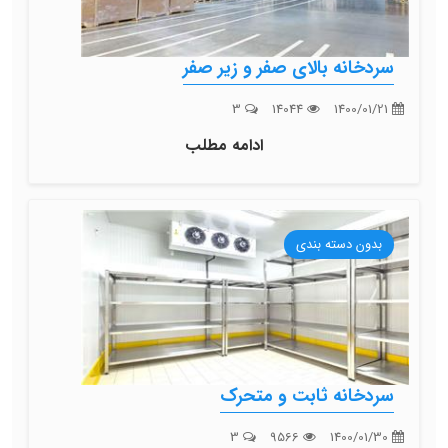
سردخانه بالای صفر و زیر صفر
3
14044
1400/01/21
ادامه مطلب
بدون دسته بندی
سردخانه ثابت و متحرک
3
9566
1400/01/30