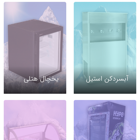
آبسردکن استیل
یخچال هتلی