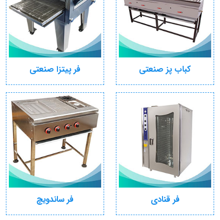
کباب پز صنعتی
فر پیتزا صنعتی
فر قنادی
فر ساندویچ