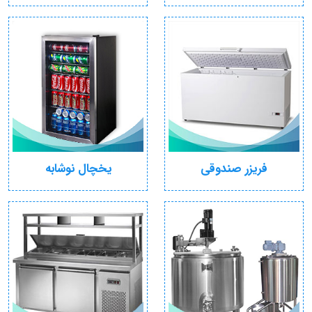
فریزر صندوقی
یخچال نوشابه