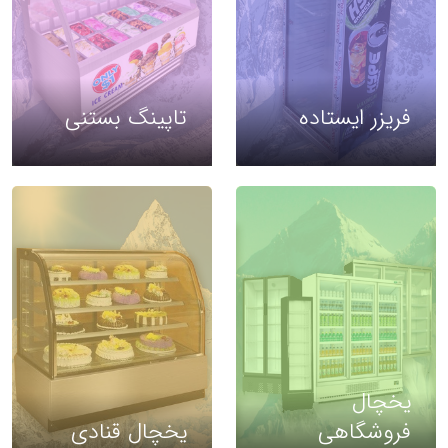
فریزر ایستاده
تاپینگ بستنی
یخچال
فروشگاهی
یخچال قنادی