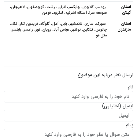
استان
رودسر، کلاچای، چابکسر، انزلی، رشت، کوچصفهان، لاهیجان،
گیلان
صومعه سرا، آستانه اشرفیه، لنگرود، فومن
استان
سورک، ساری، قائمشهر، بابل، آمل، گلوگاه، فریدون کنار، نکاء،
مازندران
چالوس، تنکابن، نوشهر، عباس آباد، رویان، نور، رامسر، بابلسر،
متل قو
ارسال نظر درباره این موضوع
نام
ایمیل
(اختیاری)
پیام