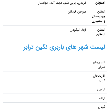
اصفهان
فریدن، زرین شهر، نجف آباد، خوانسار
استان
بروجن، لردگان
چهارمحال
و بختیاری
استان
ازنا، الیگودرز
لرستان
لیست شهر های باربری نگین ترابر
آذربایجان
شرقی
آذربایجان
غربی
اردبیل
اراک
گیلان