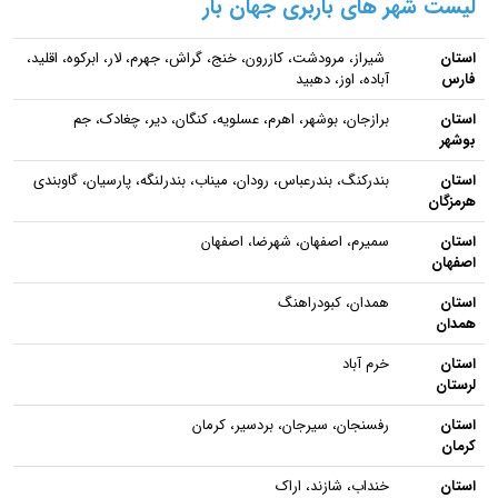
لیست شهر های باربری جهان بار
استان
شیراز، مرودشت، کازرون، خنج، گراش، جهرم، لار، ابرکوه، اقلید،
فارس
آباده، اوز، دهبید
استان
برازجان، بوشهر، اهرم، عسلویه، کنگان، دیر، چغادک، جم
بوشهر
استان
بندرکنگ، بندرعباس، رودان، میناب، بندرلنگه، پارسیان، گاوبندی
هرمزگان
استان
سمیرم، اصفهان، شهرضا، اصفهان
اصفهان
استان
همدان، کبودراهنگ
همدان
استان
خرم آباد
لرستان
استان
رفسنجان، سیرجان، بردسیر، کرمان
کرمان
استان
خنداب، شازند، اراک