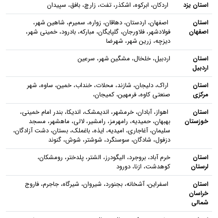
استان یزد
اردکان، ابرکوه، اشکذر، تفت، زارچ، بافق، سپیدان
استان
اصفهان، اردستان، دهاقان، زواره، سمیرم، شاهین شهر،
اصفهان
فولادشهر، فلاورجان، گلپایگان، مبارکه، بادرود، خمینی شهر،
دیزچه، زرین شهر، شهرضا
استان
اردبیل، خلخال، مشگین شهر، سرعین
اردبیل
استان
اراک، دلیجان، شازند، محلات، خنداب، خمین، ساوه، شهر
مرکزی
صنعتی کاوه، فرمهین، کمیجان،
استان
اهواز، آبادان، خرمشهر، اندیمشک، اندیکا، بندر امام خمینی،
خوزستان
بهبهان، حمیدیه، رامهرمز، رامشیر، لالی، ماهشهر، مسجد
سلیمان، آغاجاری، امیدیه، ایذه، باغملک، بستان، دشت آزادگان،
دزفول، شادگان، سوسنگرد، شوشتر، شوش، گنوند
استان
خرم آباد، بروجرد، الیگودرز، الشتر، پلدختر، رومشکان،
لرستان
کوهدشت، ازنا، دورود
استان
اسفراین، آشخانه، بجنورد، شیروان، شیرگاه، جاجرم، فاروج
خراسان
شمالی