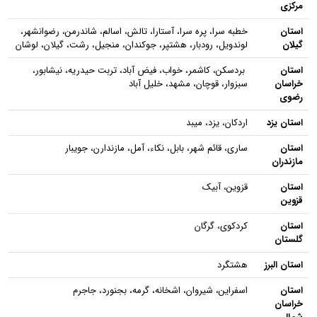
مرکزی
استان
خطبه سرا، پره سرا، آستارا، تالش، اسالم، شاندرمن، رضوانشهر،
گیلان
لوندویل، رودبار، هشتپر، جوکندان، منجیل، رشت، گیلان، لوشان
استان
بردسکن، کاشمر، خواب، فیض آباد، تربت حیدریه، نیشابور،
خراسان
سبزوار، قوچان، مشهد، خلیل آباد
رضوی
استان یزد
اردکان، یزد، میبد
استان
ساری، قائم شهر، بابل، نکاء، آمل، مازندارن، جویبار
مازندران
استان
قزوین، آبیک
قزوین
استان
کردکوی، گرگان
گلستان
استان البرز
هشتگرد
استان
اسفراین، شیروان، اشخانه، گرمه، بجنورد، جاجرم
خراسان