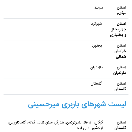
استان
سربند
مرکزی
استان
شهرکرد
چهارمحال
و بختیاری
استان
بجنورد
خراسان
شمالی
استان
مازندران
مازندران
استان
گلستان
گلستان
لیست شهرهای باربری میرحسینی
استان
گرگان، اق قلا، بندرترکمن، بندرگز، مینودشت، گلاله، گنبدکاووس،
گلستان
آزادشهر، علی آباد