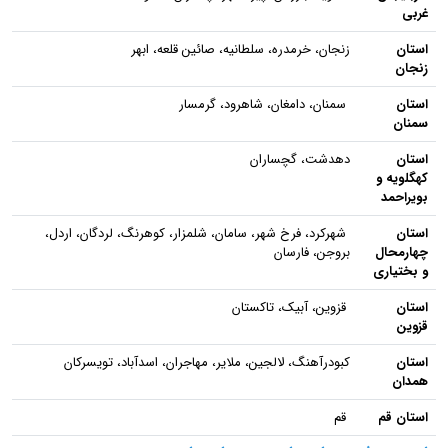
غربی
استان
زنجان، خرمدره، سلطانیه، صائین قلعه، ابهر
زنجان
استان
سمنان، دامغان، شاهرود، گرمسار
سمنان
استان
دهدشت، گچساران
کهگلویه و
بویراحمد
استان
شهرکرد، فرخ شهر، سامان، شلمزار، کوهرنگ، لردگان، اردل،
چهارمحال
بروجن، فارسان
و بختیاری
استان
قزوین، آبیک، تاکستان
قزوین
استان
کبودرآهنگ، لالجین، ملایر، مهاجران، اسدآباد، تویسرکان
همدان
استان قم
قم