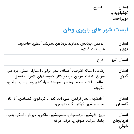
استان
یاسوج
کهکیلویه و
بویر احمد
لیست شهر های باربری وطن
استان
بومهن ،پردیس ،دماوند ،رودهن ،سربند، آبعلی، جاجرود،
تهران
فیروزکوه، گیلاوند
استان البرز
کرج
استان
رشت، آستانه اشرفیه، آستانه، بندر انزلی، آستارا، املش، پره سر،
گیلان
حویق، شفت، فومن، فریدونکنار، کوچصفهان، لامرد، منجیل،
اسالم، تالش، خمام، رودسر، صومعه سرا، کلاچای، لیسار، لوشان،
لنگرود،
استان
آزادشهر ، بندر ترکمن، علی آباد کتول، کردکوی، گمیشان، آق قلا،
گلستان
سیمین شهر، گرگان، گنبدکاووس،
استان
بریز، آذرشهر، ترکمنچای، خسروشهر، ملکان، مهربان، اسکو، بناب،
آذربایجان
جلفا، سراب، صوفیان، مرند، مراغه
شرقی