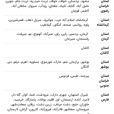
استان
مشهد، بردسکن، خواف، خواف، تربت حیدریه، تربت جام، جوین،
خراسان
خلیل آباد، گناباد، تایباد، جغتای، رودآب، سبزوار، سلطان آباد،
رضوی
کاشمر، قوچان
استان
کرمانشاه، اسلام آباد غرب، جوانرود، سرپل ذهاب، قصرشیرین،
کرمانشاه
پاوه، روانسر، صحنه، کنگاور، گیلانغرب
استان
کرمان، بردسیر، راین، راور، عنبرآباد، کهنوج، بم، جیرفت،
کرمان
رفسنجان، سیرجان
استان
کاشان
کاشان
استان
بوشهر، برازجان ،جم، خارک، خورموج، عسلویه، اهرم، دیلم، دیر،
بوشهر
کانگان
استان
بیرجند، طبس، فردوس
خراسان
جنوبی
استان
شیراز، استهبان، جهرم، داراب، مرودشت، فسا، کوار، گله دار،
فارس
لامرد، آباده، ارسنجان، اوز، اقلید، بوانات، پاسارگاد، خرمبید،
خاوران، خنج، دشت مرغاب، زرین دشت، زرقان، سعادت‌‌شهر،
سروستان، صفاشهر، قادرآباد، فیزوزآباد، کازرون، گراش، لارستان،