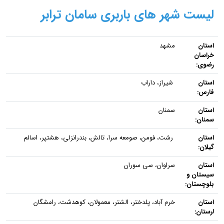
لیست شهر های باربری سامان ترابر
استان
مشهد
خراسان
رضوی:
استان
شیراز، داراب
فارس:
استان
سمنان
سمنان:
استان
رشت، فومن، صومعه سرا، تالش، بندرانزلی، هشتپر، اسالم
گیلان:
استان
سراوان، سی سوران
سیستان و
بلوچستان:
استان
خرم آباد، پلدختر، الشتر، معمولان، کوهدشت، رامشگان
لرستان: