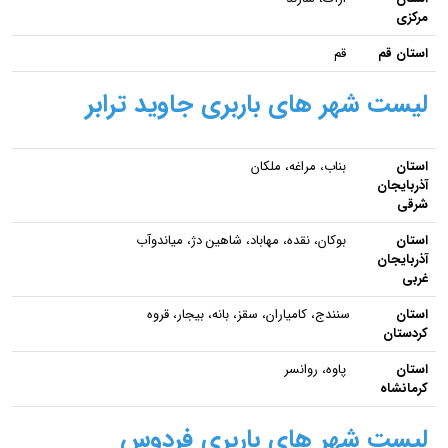
مرکزی
استان قم
قم
لیست شهر های باربری جاوید ترابر
استان
بناب، مراغه، ملکان
آذربایجان
شرقی
استان
بوکان، نقده، مهاباد، شاهین دژ، میاندوآب
آذربایجان
غربی
استان
سنندج، کامیارا‌ن، سقز، بانه، بیجار، قروه
کردستان
استان
پاوه، روانسر
کرمانشاه
لیست شهر های باربری فردوس