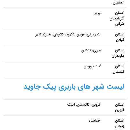
اصفهان
استان
تبریز
آذربایجان
شرقی
استان
بندرانزلی، فومن،لنگرود، کلاچای، بندرکیاشهر
گیلان
استان
ساری، تنکابن
مازندران
استان
گنبد کاووس
گلستان
لیست شهر های باربری پیک جاوید
استان
قزوین، تاکستان، آبیک
قزوین
استان
خدابنده
زنجان