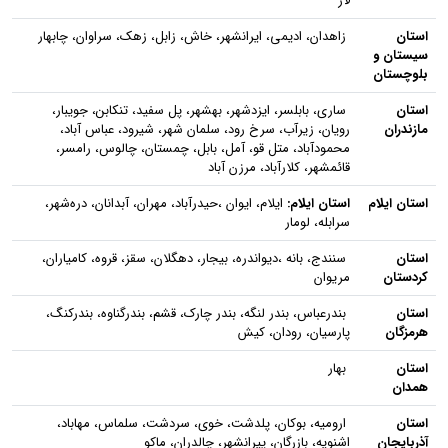
لار
استان
زاهدان، ادیمی، ایرانشهر، خاش، زابل، زهک، سراوان، چابهار
سیستان و
بلوچستان
استان
ساری، بابلسر، ایزدشهر، بهشهر، پل سفید، تنکابن، جویبار،
مازندران
رویان، زیرآب، سرخ رود، سلمان شهر، شیرود، عباس آباد،
محمودآباد، متل قو، آمل، بابل، چمستان، چالوس، رامسر،
قائمشهر، کلارآباد، مرزن آباد
استان ایلام
استان ایلام:
ایلام، ایوان ،حیدرآباد، مهران، آبدانان، دره‌شهر،
سرابله، لومار
استان
سنندج، بانه ،دیواندره، بیجار، دهگلان، سقز، قروه، کامیاران،
کردستان
مریوان
استان
بندرعباس، بندر لنگه، بندر چارک، قشم، بندرگناوه، بندرکنگ،
هرمزگان
پارسیان، رودان، کیش
استان
بهار
همدان
استان
ارومیه، بوکان، پلدشت، خوی، سردشت، سلماس، مهاباد،
آذربایجان
اشنویه، بازرگان، پیرانشهر، چالدران، ماکو