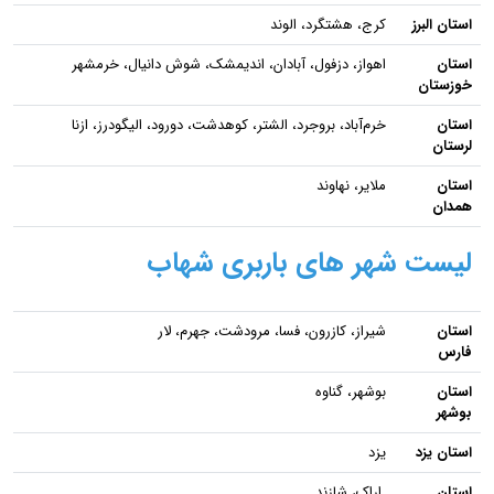
استان البرز
کرج، هشتگرد، الوند
استان
اهواز، دزفول، آبادان، اندیمشک، شوش دانیال، خرمشهر
خوزستان
استان
خرم‌آباد، بروجرد، الشتر، کوهدشت، دورود، الیگودرز، ازنا
لرستان
استان
ملایر، نهاوند
همدان
لیست شهر های باربری شهاب
استان
شیراز، کازرون، فسا، مرودشت، جهرم، لار
فارس
استان
بوشهر، گناوه
بوشهر
استان یزد
یزد
استان
اراک، شازند