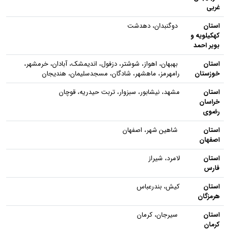
غربی
استان
دوگنبدان، دهدشت
کهکیلویه و
بویر احمد
استان
بهبهان، اهواز، شوشتر، دزفول، اندیمشک، آبادان، خرمشهر،
خوزستان
رامهرمز، ماهشهر، شادگان، مسجدسلیمان، هندیجان
استان
مشهد، نیشابور، سبزوار، تربت حیدریه، قوچان
خراسان
رضوی
استان
شاهین شهر، اصفهان
اصفهان
استان
لامرد، شیراز
فارس
استان
کیش، بندرعباس
هرمزگان
استان
سیرجان، کرمان
کرمان