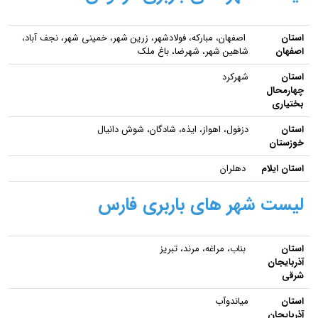
استان
اصفهان، مبارکه، فولادشهر، زرین شهر، خمینی شهر، نجف آباد،
اصفهان
شاهین شهر، شهرضا، باغ ملک
استان
شهرکرد
چهارمحال
بختیاری
استان
دزفول، اهواز، ایذه، شادگان، شوش دانیال
خوزستان
استان ایلام
دهلران
لیست شهر های باربری فارس
استان
بناب، مراغه، مرند، تبریز
آذربایجان
شرقی
استان
میاندوآب
آذربایجان