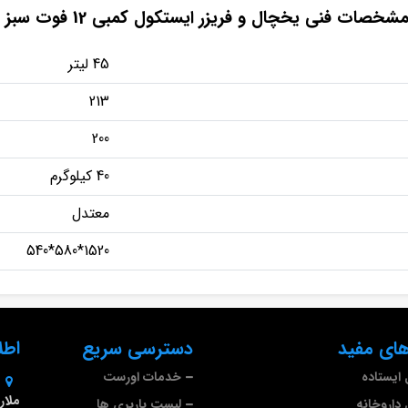
شخصات فنی یخچال و فریزر ایستکول کمبی 12 فوت سبز
45 لیتر
213
200
40 کیلوگرم
معتدل
1520*580*540
ای مفید
دسترسی سریع
اطل
ایستاده
خدمات اورست
داروخانه
لیست باربری ها