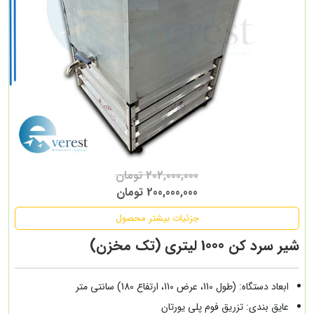
202,000,000 تومان
200,000,000 تومان
جزئیات بیشتر محصول
شیر سرد کن 1000 لیتری (تک مخزن)
ابعاد دستگاه: (طول 110، عرض 110، ارتفاع 180) سانتی متر
عایق بندی: تزریق فوم پلی یورتان