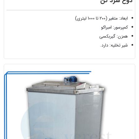
دوغ سرد کن
ابعاد: متغیر (200 تا 1000 لیتری)
کمپرسور: امبراکو
همزن: گیربکسی
شیر تخلیه: دارد.