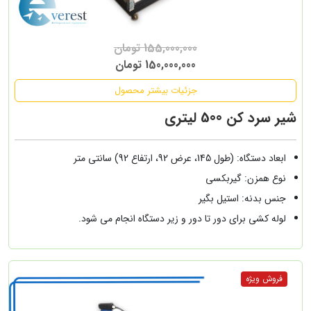
155,000,000 تومان
150,000,000 تومان
جزئیات بیشتر محصول
شیر سرد کن 500 لیتری
ابعاد دستگاه: (طول 145، عرض 92، ارتفاع 92) سانتی متر
نوع همزن: گیربکسی
جنس بدنه: استیل بگیر
لوله کشی برای دور تا دور و زیر دستگاه انجام می شود.