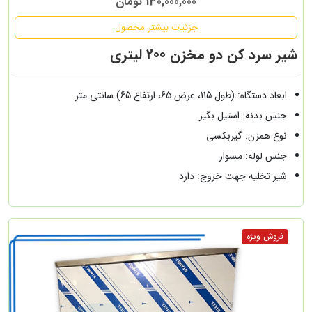
130,000,000 تومان
جزئیات بیشتر محصول
شیر سرد کن دو مخزن 200 لیتری
ابعاد دستگاه: (طول 115، عرض 65، ارتفاع 65) سانتی متر
جنس بدنه: استیل بگیر
نوع همزن: گیربکسی
جنس لوله: مسوار
شیر تخلیه جهت خروج: دارد