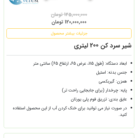
125,000,000 تومان
120,000,000 تومان
جزئیات بیشتر محصول
شیر سرد کن 200 لیتری
ابعاد دستگاه: (طول 115، عرض 65، ارتفاع 65) سانتی متر
جنس بدنه: استیل
همزن: گیربکسی
پایه: چرخدار (برای جابجایی راحت تر)
عایق بندی: تزریق فوم پلی یورتان
در صورت نیاز می توانید برای خنک کردن آب از این محصول استفاده
کنید.