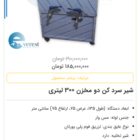
190,000,000 تومان
185,000,000 تومان
جزئیات بیشتر محصول
شیر سرد کن دو مخزن 300 لیتری
ابعاد دستگاه: (طول 135، عرض 75، ارتفاع 75) سانتی متر
جنس لوله: مس وار
نوع عایق بندی: تزریق فوم پلی یورتان
شیر تخلیه: دارد