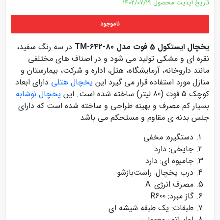
تاریخ آپدیت محصول
1402/07/19
ناموجود
یخچال ایستکول 5 فوت مدل TM-642-80
در سه رنگ سفید،
نقره ای و مشکی تولید می شود و در اصناف های مختلفی
مانند داروخانه، آزمایشگاه، هتل، اداره و شرکت، بیمارستان و
منازل مورد استفاده قرار می گیرد این
یخچال هتلی
دارای ابعاد
کوچک 5 فوت (80 لیتر) ساخته‌ شده است. این
یخچال نوشابه
بسیار کم مصرف و بهینه طراحی و ساخته شده است که دارای
جنس بدنه ی مقاوم و مستحکم می باشد
دستگیره: مخفی
جایخی: دارد
جامیوه ای: دارد
درب یخچال: راست‌بازشو
مصرف انرژی :A
گاز مبرد: R600
طبقات: یک طبقه شیشه ای
اواپراتور: معمولی