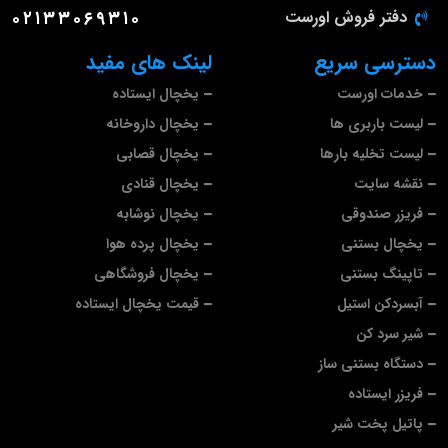
دفتر فروش اورست
۰۲۱۳۳۰۶۹۳۱۰
دسترسی سریع
لینک های مفید
خدمات اورست
یخچال ایستاده
لیست باربری ها
یخچال داروخانه
لیست تخلیه بارها
یخچال قصابی
نقشه سایت
یخچال قنادی
فریزر صندوقی
یخچال نوشابه
یخچال بستنی
یخچال پرده هوا
تاپینگ بستنی
یخچال فروشگاهی
آبسردکن استیل
قیمت یخچال ایستاده
شیر سرد کن
دستگاه بستنی ساز
فریزر ایستاده
پاتیل پخت شیر