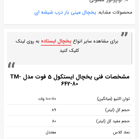
محصولات مشابه:
یخچال مینی بار درب شیشه ای
یخچال ایستاده
برای مشاهده سایر انواع
به روی لینک
کلیک کنید
مشخصات فنی یخچال ایستکول 5 فوت مدل TM-
642-80
توان اکتیو (میانگین)
100-110 وات
حجم کل (لیتر)
89
حجم مفید کل (لیتر)
80
نماد کلاس
معتدل