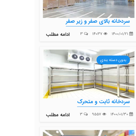
سردخانه بالای صفر و زیر صفر
1400/01/21
14037
3
ادامه مطلب
بدون دسته بندی
سردخانه ثابت و متحرک
1400/01/30
9557
3
ادامه مطلب