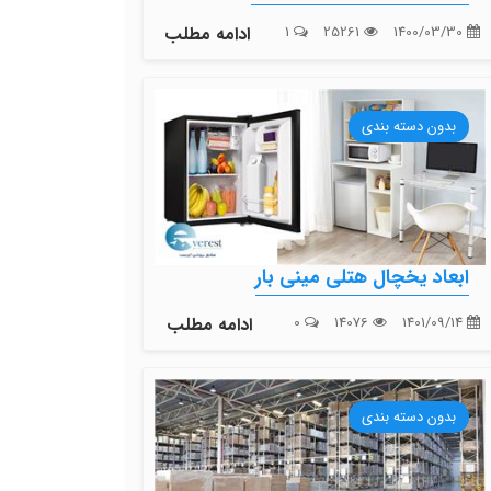
1400/03/30
25261
1
ادامه مطلب
بدون دسته بندی
ابعاد یخچال هتلی مینی بار
1401/09/14
14076
0
ادامه مطلب
بدون دسته بندی