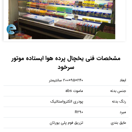
مشخصات فنی یخچال پرده هوا ایستاده موتور
سرخود
ابعاد
240×95×200 سانتیمتر
جنس بدنه
ماموت abs
رنگ بدنه
پودری الکترواستاتیک
مبرد
R290
عایق بندی
تزریق فوم پلی یورتان