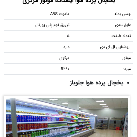
یخچال پرده هوا ایستاده موتور مرکزی
جنس بدنه
ماموت ABS
عایق بندی
تزریق فوم پلی یورتان
تعداد طبقات
5
روشنایی ال ای دی
دارد
موتور
مرکزی
مبرد:
R290
یخچال پرده هوا جلوباز