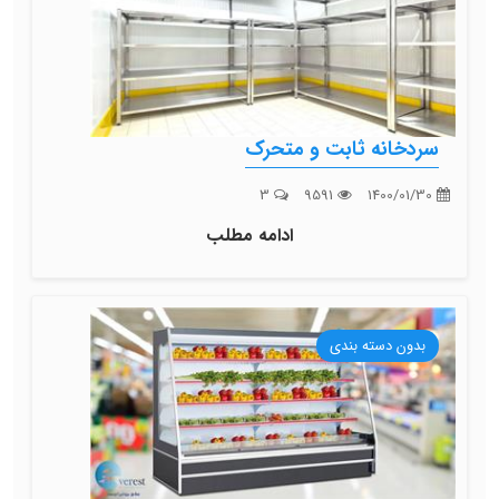
سردخانه ثابت و متحرک
3
9591
1400/01/30
ادامه مطلب
بدون دسته بندی