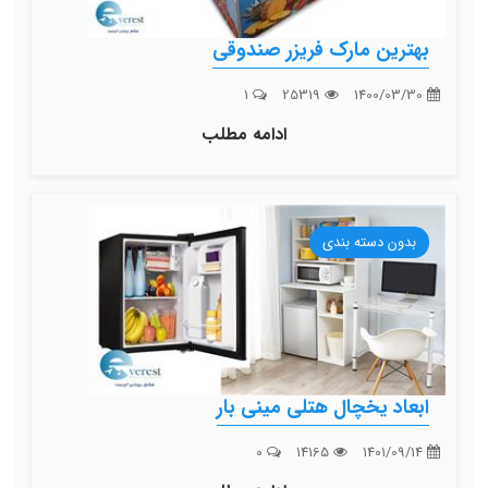
بهترین مارک فریزر صندوقی
1
25319
1400/03/30
ادامه مطلب
بدون دسته بندی
ابعاد یخچال هتلی مینی بار
0
14165
1401/09/14