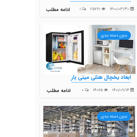
1400/03/30
25261
1
ادامه مطلب
بدون دسته بندی
ابعاد یخچال هتلی مینی بار
1401/09/14
14075
0
ادامه مطلب
بدون دسته بندی