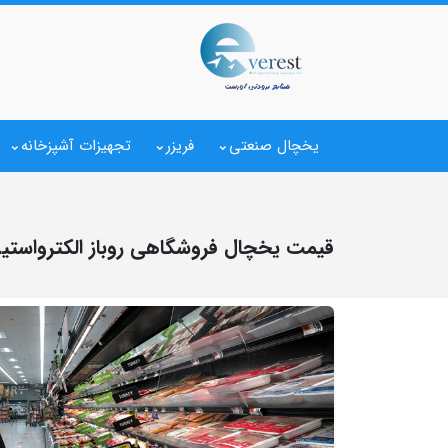
یخچال صنعتی
فریزر
تجهیزات آشپزخانه
قیمت یخچال فروشگاهی روباز الکترواستی