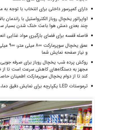
دارای کمپرسور داخلی برای انتخاب با توجه به منط
اواپراتور یخچال روباز الکترواستیل با راندمان ب
چند بعدی دمش هوا باعث خنک شدن بسیار سری
فاصله قفسه برای فضای بارگیری مواد غذایی انع
و نیاز صفحه نمایش شما
روکش پرده شب یخچال روباز برای صرفه جویی
مجهز به دستگاه‌های کاهش سرعت است تا از 
کند تا از دوام یخچال سوپرمارکت اطمینان حاص
ترموستات LED یکپارچه برای نمایش دقیق دما، نظارت و تنظیم دما، ایمن و آسان است.