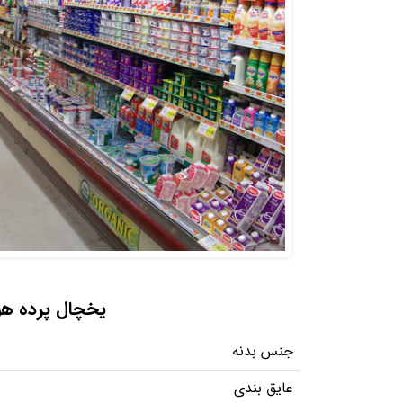
یخچال پرده هوا
جنس بدنه
عایق بندی