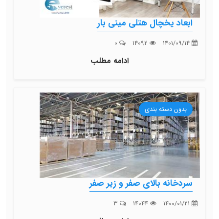
ابعاد یخچال هتلی مینی بار
0
14092
1401/09/14
ادامه مطلب
بدون دسته بندی
سردخانه بالای صفر و زیر صفر
3
14044
1400/01/21