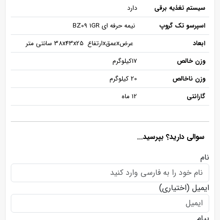
سیستم تغذیه برقی
دارد
اسپرسو تک گروپ
نیمه حرفه ای BZ09 1GR
ابعاد
عرضxعمقxارتفاع 38x43x25 سانتی متر
وزن خالص
17کیلوگرم
وزن ناخالص
20 کیلوگرم
گارانتی
12 ماه
سوالی دارید؟ بپرسید...
نام
ایمیل
(اختیاری)
پیام