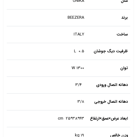
مدل
UNIKA
برند
BEEZERA
ساخت
ITALY
ظرفیت دیگ جوشان
L 0.5
توان
W 1300
دهانه اتصال ورودی
3/4
دهانه اتصال خروجی
3/8
ابعاد عرض×عمق×ارتفاع
43*38*cm 25
وزن خالص
kg 19