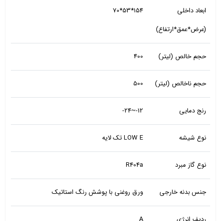
ابعاد داخلی
154*53*70
(عرض*عمق*ارتفاع)
حجم خالص (لیتر)
400
حجم ناخالص (لیتر)
500
رنج دمایی
12-~24-
نوع شیشه
LOW E تک لایه
نوع گاز مبرد
R404a
جنس بدنه خارجی
ورق روغنی با پوشش رنگ استاتیک
ردیف انرژی
A