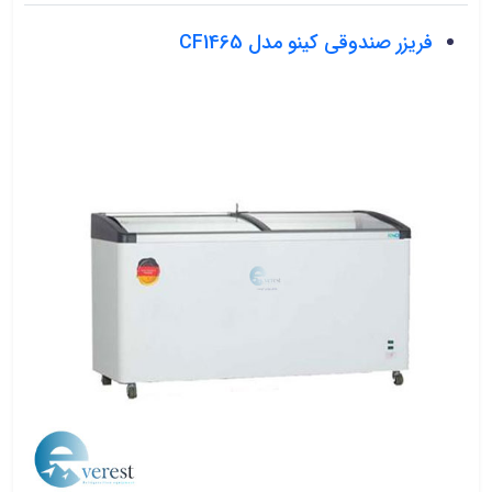
فریزر صندوقی کینو مدل CF1465