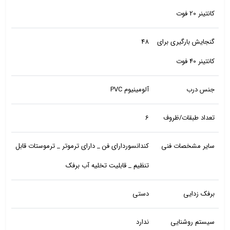
کانتینر 20 فوت
گنجایش بارگیری برای
48
کانتینر 40 فوت
جنس درب
آلومینیوم PVC
تعداد طبقات/ظروف
6
سایر مشخصات فنی
کندانسوردارای فن _ دارای ترموتر _ ترموستات قابل
تنظیم _ قابلیت تخلیه آب برفک
برفک زدایی
دستی
سیستم روشنایی
ندارد