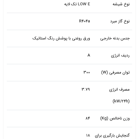
نوع شیشه
LOW E تک لایه
نوع گاز مبرد
R404a
جنس بدنه خارجی
ورق روغنی با پوشش رنگ استاتیک
ردیف انرژی
A
توان مصرفی (W)
300
مصرف انرژی
3.79
(kW/24h)
وزن ناخالص (Kg)
84
گنجایش بارگیری برای
18