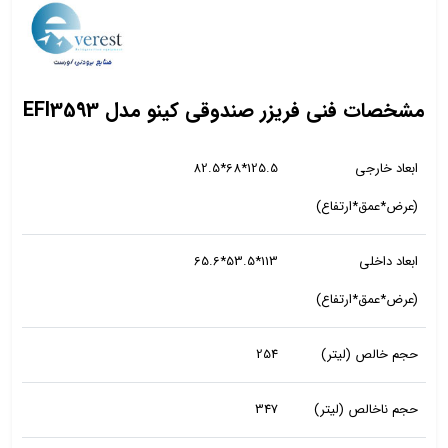
مشخصات فنی فریزر صندوقی کینو مدل EFI3593
ابعاد خارجی
125.5*68*82.5
(عرض*عمق*ارتفاع)
ابعاد داخلی
113*53.5*65.6
(عرض*عمق*ارتفاع)
حجم خالص (لیتر)
254
حجم ناخالص (لیتر)
347