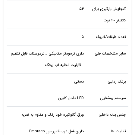
گنجایش بارگیری برای
54
کانتینر 40 فوت
تعداد طبقات/ظروف
5
سایر مشخصات فنی
داری ترمومتر مکانیکی _ ترموستات قابل تنظیم
_ قابلیت تخلیه آب برفک
برفک زدایی
دستی
سیستم روشنایی
LED داخل کابین
جنس بدنه داخلی
ورق گالوانیزه خود رنگ و مقاوم به ضربه
قابلیت ها
دارای قفل درب-کمپرسور Embraco