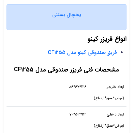
یخچال بستنی
انواع فریزر کینو
فریزر صندوقی کینو مدل CF1255
مشخصات فنی فریزر صندوقی مدل CF1255
ابعاد خارجی
126*67*86
(عرض*عمق*ارتفاع)
ابعاد داخلی
112*53*70
(عرض*عمق*ارتفاع)