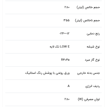
حجم خالص (لیتر)
280
حجم ناخالص (لیتر)
355
رنج دمایی
12-~24-
نوع شیشه
LOW E تک لایه
نوع گاز مبرد
R404a
جنس بدنه خارجی
ورق روغنی با پوشش رنگ استاتیک
ردیف انرژی
A
توان مصرفی (W)
280