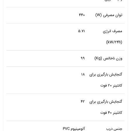
توان مصرفی (W)
440
مصرف انرژی
5.71
(kW/24h)
وزن ناخالص (Kg)
99
گنجایش بارگیری برای
18
کانتینر 20 فوت
گنجایش بارگیری برای
42
کانتینر 40 فوت
جنس درب
آلومینیوم PVC