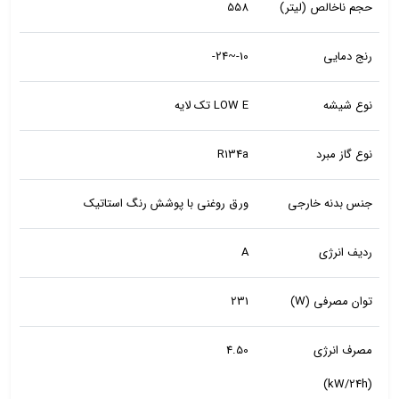
حجم ناخالص (لیتر)
558
رنج دمایی
10-~24-
نوع شیشه
LOW E تک لایه
نوع گاز مبرد
R134a
جنس بدنه خارجی
ورق روغنی با پوشش رنگ استاتیک
ردیف انرژی
A
توان مصرفی (W)
231
مصرف انرژی
4.50
(kW/24h)