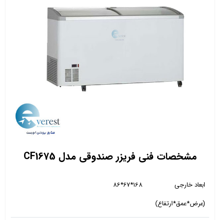
مشخصات فنی فریزر صندوقی مدل CF1675
ابعاد خارجی
168*67*86
(عرض*عمق*ارتفاع)