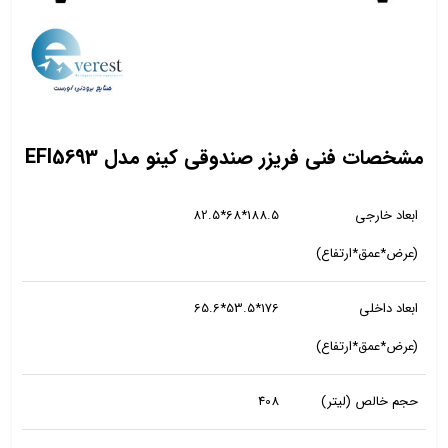
مشخصات فنی فریزر صندوقی کینو مدل EFI5693
ابعاد خارجی
188.5*68*82.5
(عرض*عمق*ارتفاع)
ابعاد داخلی
176*53.5*65.6
(عرض*عمق*ارتفاع)
حجم خالص (لیتر)
408