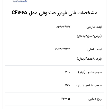
مشخصات فنی فریزر صندوقی مدل CF1465
ابعاد خارجی
147*67*86
(عرض*عمق*ارتفاع)
ابعاد داخلی
133*53*70
(عرض*عمق*ارتفاع)
حجم خالص (لیتر)
340
حجم ناخالص (لیتر)
430
رنج دمایی
12-~24-