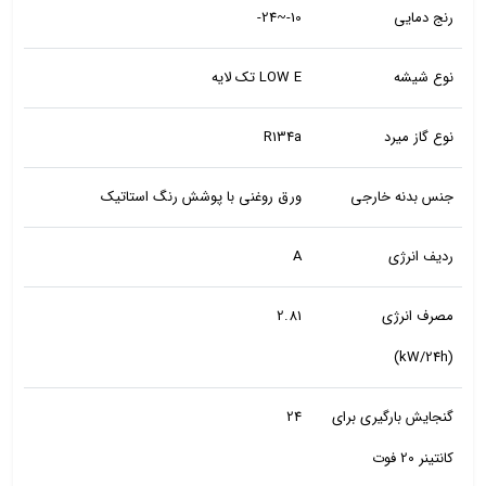
رنج دمایی
10-~24-
نوع شیشه
LOW E تک لایه
نوع گاز میرد
R134a
جنس بدنه خارجی
ورق روغنی با پوشش رنگ استاتیک
ردیف انرژی
A
مصرف انرژی
2.81
(kW/24h)
گنجایش بارگیری برای
24
کانتینر 20 فوت