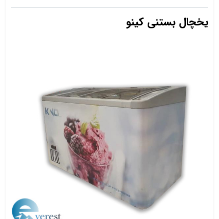
یخچال بستنی کینو