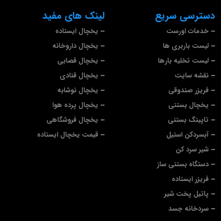
دسترسی سریع
لینک های مفید
خدمات اورست
یخچال ایستاده
لیست باربری ها
یخچال داروخانه
لیست تخلیه بارها
یخچال قصابی
نقشه سایت
یخچال قنادی
فریزر صندوقی
یخچال نوشابه
یخچال بستنی
یخچال پرده هوا
تاپینگ بستنی
یخچال فروشگاهی
آبسردکن استیل
قیمت یخچال ایستاده
شیر سرد کن
دستگاه بستنی ساز
فریزر ایستاده
پاتیل پخت شیر
سردخانه جسد