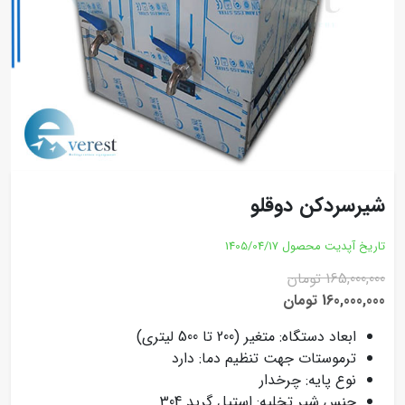
شیرسردکن دوقلو
تاریخ آپدیت محصول
1405/04/17
165,000,000 تومان
160,000,000 تومان
ابعاد دستگاه: متغیر (200 تا 500 لیتری)
ترموستات جهت تنظیم دما: دارد
نوع پایه: چرخدار
جنس شیر تخلیه: استیل گرید 304