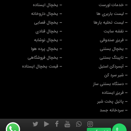
خدمات اورست
یخچال ایستاده
لیست باربری ها
یخچال داروخانه
لیست تخلیه بارها
یخچال قصابی
نقشه سایت
یخچال قنادی
فریزر صندوقی
یخچال نوشابه
یخچال بستنی
یخچال پرده هوا
تاپینگ بستنی
یخچال فروشگاهی
آبسردکن استیل
قیمت یخچال ایستاده
شیر سرد کن
دستگاه بستنی ساز
فریزر ایستاده
پاتیل پخت شیر
سردخانه جسد