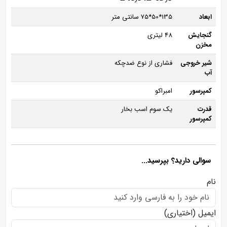
ابعاد
135*50*75 سانتی متر
گنجایش
48 لیتری
مخزن
شیر خروجی
فشاری از نوع ضدچکه
آب
کمپرسور
امبراکو
قدرت
یک سوم اسب بخار
کمپرسور
سوالی دارید؟ بپرسید...
نام
ایمیل
(اختیاری)