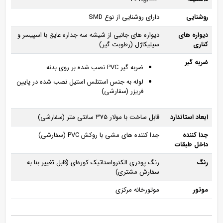
روشنایی
دارای روشنایی از نوع SMD
دیواره‌ های
دیواره‌ های جانبی از شیشه سه جداره عایق با اسپیسر و
کناری
سیلیکاژل (رطوبت گیر)
ضربه‌ گیر
ضربه گیر PVC نصب شده بر روی بدنه
لوله به جنس استنلس استیل نصب شده در پایین
فریزر (سفارشی)
ابعاد استاندارد
قابل ساخت با مولار 375 سانتی متر (سفارشی)
جدا کننده
جدا کننده‌ های مشی با روکش PVC (سفارشی)
داخل طبقات
رنگ
رنگ پودری الکترواستاتیک کوره‌ای (قابل تغییر بنا به
سفارش مشتری)
موتور
موتورخانه مرکزی