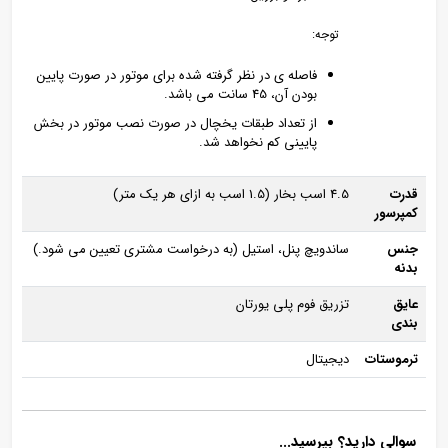
توجه:
فاصله ی در نظر گرفته شده برای موتور در صورت پایین
بودن آن، 45 سانت می باشد.
از تعداد طبقات یخچال در صورت نصب موتور در بخش
پایینی کم نخواهد شد.
قدرت
4.5 اسب بخار (1.5 اسب به ازای هر یک متر)
کمپرسور
جنس
ساندویچ پنل، استیل (به درخواست مشتری تعیین می شود.)
بدنه
عایق
تزریق فوم پلی یورتان
بندی
ترموستات
دیجیتال
سوالی دارید؟ بپرسید...