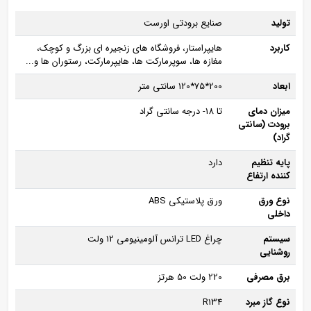
تولید
صنایع برودتی اورست
کاربرد
هایپراستار، فروشگاه های زنجیره ای بزرگ و کوچک،
مغازه ها، سوپرمارکت ها، هایپرمارکت، رستوران ها و...
ابعاد
200*75*120 سانتی متر
میزان دمای
تا 18- درجه سانتی گراد
برودت (سانتی
گراد)
پایه تنظیم
دارد
کننده ارتفاع
نوع ورق
ورق پلاستیکی ABS
داخلی
سیستم
چراغ LED ترانس آلومینیومی 12 ولت
روشنایی
برق مصرفی
220 ولت 50 هرتز
نوع گاز مبرد
R134