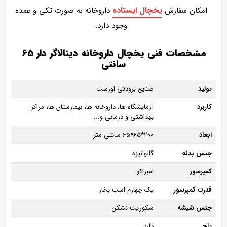
یخچال ایستاده
امکان سفارش
داروخانه به صورت تکی و عمده
وجود دارد.
مشخصات فنی یخچال داروخانه دیتالاگر دار 65
سانتی
تولید
صنایع برودتی اورست
کاربرد
آزمایشگاه ها، داروخانه ها، بیمارستان ها، مراکز
بهداشتی و درمانی و...
ابعاد
200*65*65 سانتی متر
جنس بدنه
گالوانیزه
کمپرسور
امبراکو
قدرت کمپرسور
یک چهارم اسب بخار
جنس شیشه
سکوریت نشکن
تاج
دارد