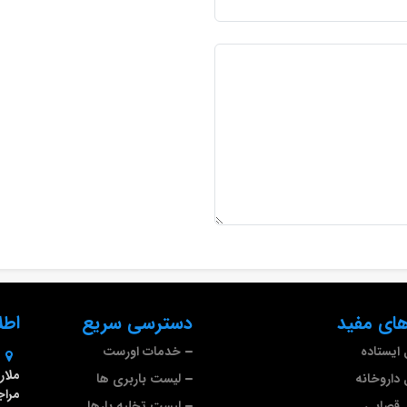
ای مفید
دسترسی سریع
اطل
ایستاده
خدمات اورست
داروخانه
لیست باربری ها
مراج
 قصابی
لیست تخلیه بارها