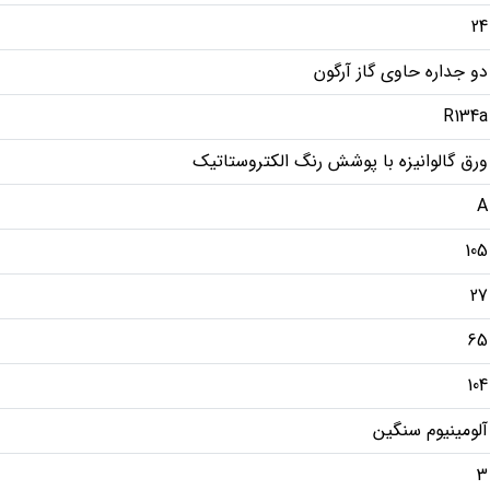
24
دو جداره حاوی گاز آرگون
R134a
ورق گالوانیزه با پوشش رنگ الکتروستاتیک
A
105
27
65
104
آلومینیوم سنگین
3