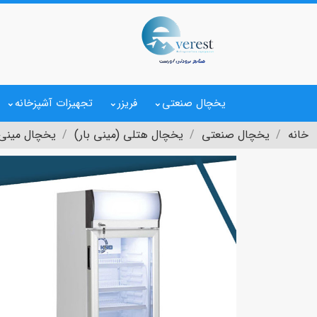
یخچال صنعتی
فریزر
تجهیزات آشپزخانه
خانه
یخچال صنعتی
یخچال هتلی (مینی بار)
یخچال مینی کول