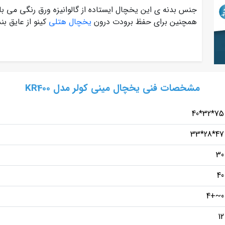
جنس بدنه ی این یخچال ایستاده از گالوانیزه ورق رنگی می با
همچنین برای حفظ برودت درون
یخچال هتلی
کینو از عایق ب
مشخصات فنی یخچال مینی کولر مدل KR400
75*32*40
47*28*33
30
40
0~+4
12