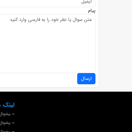
پیام
ارسال
لینک ه
یخچال 
یخچال 
یخچال