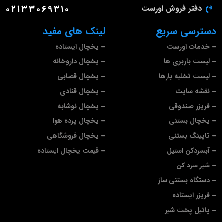
دفتر فروش اورست
۰۲۱۳۳۰۶۹۳۱۰
دسترسی سریع
لینک های مفید
خدمات اورست
یخچال ایستاده
لیست باربری ها
یخچال داروخانه
لیست تخلیه بارها
یخچال قصابی
نقشه سایت
یخچال قنادی
فریزر صندوقی
یخچال نوشابه
یخچال بستنی
یخچال پرده هوا
تاپینگ بستنی
یخچال فروشگاهی
آبسردکن استیل
قیمت یخچال ایستاده
شیر سرد کن
دستگاه بستنی ساز
فریزر ایستاده
پاتیل پخت شیر