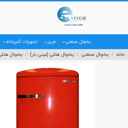
یخچال صنعتی
فریزر
تجهیزات آشپزخانه
خانه
یخچال صنعتی
یخچال هتلی (مینی بار)
یخچال هتلی