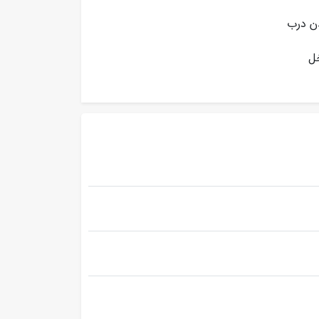
ن درب
خل