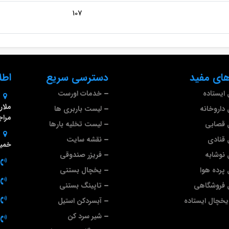
107
ای مفید
دسترسی سریع
اطل
ایستاده
خدمات اورست
داروخانه
لیست باربری ها
مراج
 قصابی
لیست تخلیه بارها
قنادی
نقشه سایت
خمین
نوشابه
فریزر صندوقی
پرده هوا
یخچال بستنی
 فروشگاهی
تاپینگ بستنی
خچال ایستاده
آبسردکن استیل
شیر سرد کن