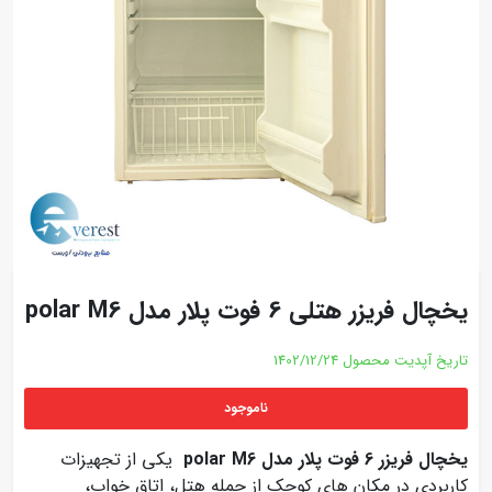
یخچال فریزر هتلی 6 فوت پلار مدل polar M6
تاریخ آپدیت محصول
1402/12/24
ناموجود
یخچال فریزر 6 فوت پلار مدل polar M6
یکی از تجهیزات
کاربردی در مکان های کوچک از جمله هتل، اتاق خواب،