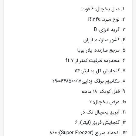
مدل یخچال: 6 فوت
نوع مبرد: R134a
گرید انرژی: B
کشور سازنده: ایران
مرجع سازنده: پلار پویا
محدوده ظرفیت:کمتر از 7 ft
گنجایش کل به لیتر: 114
مکانیزم برفک زدایی2900648500017
قفل کودک: 18 ماهه
عرض یخچال: 2
آبریز: یخچال تک در
گنجایش فریزر (لیتر): 6
انجماد سریع (Super Freezer): 860