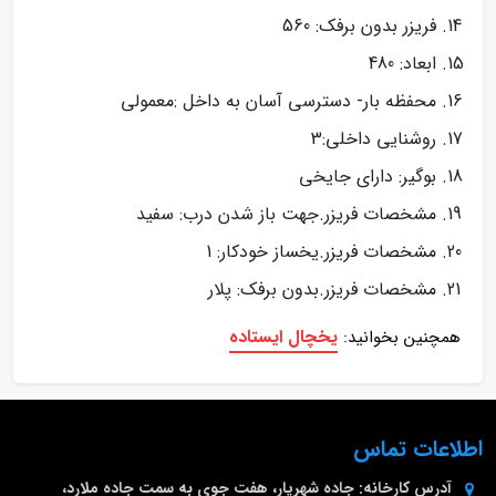
فریزر بدون برفک: 560
ابعاد: 480
محفظه بار- دسترسی آسان به داخل :معمولی
روشنایی داخلی:3
بوگیر: دارای جایخی
مشخصات فریزر.جهت باز شدن درب: سفید
مشخصات فریزر.یخساز خودکار: 1
مشخصات فریزر.بدون برفک: پلار
یخچال ایستاده
همچنین بخوانید:
اطلاعات تماس
آدرس کارخانه:
جاده شهریار، هفت جوی به سمت جاده ملارد،