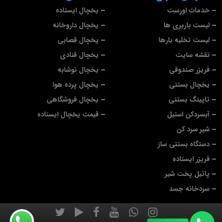
خدمات اورست
یخچال ایستاده
لیست باربری ها
یخچال داروخانه
لیست تخلیه بارها
یخچال قصابی
نقشه سایت
یخچال قنادی
فریزر صندوقی
یخچال نوشابه
یخچال بستنی
یخچال پرده هوا
تاپینگ بستنی
یخچال فروشگاهی
آبسردکن استیل
قیمت یخچال ایستاده
شیر سرد کن
دستگاه بستنی ساز
فریزر ایستاده
پاتیل پخت شیر
سردخانه جسد