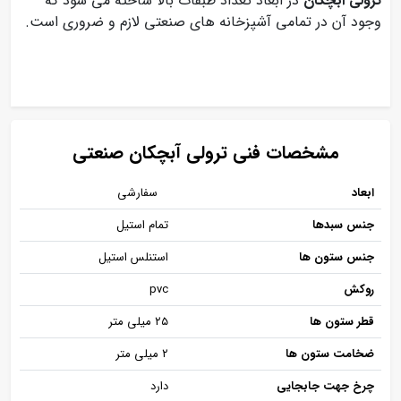
ترولی ابچکان
در ابعاد تعداد طبقات بالا ساخته می شود که
وجود آن در تمامی آشپزخانه های صنعتی لازم و ضروری است.
مشخصات فنی ترولی آبچکان صنعتی
ابعاد
سفارشی
جنس سبدها
تمام استیل
جنس ستون ها
استنلس استیل
روکش
pvc
قطر ستون ها
۲۵ میلی متر
ضخامت ستون ها
۲ میلی متر
چرخ جهت جابجایی
دارد