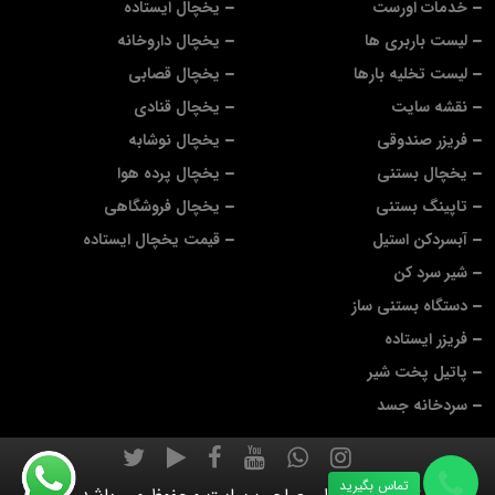
خدمات اورست
یخچال ایستاده
لیست باربری ها
یخچال داروخانه
لیست تخلیه بارها
یخچال قصابی
نقشه سایت
یخچال قنادی
فریزر صندوقی
یخچال نوشابه
یخچال بستنی
یخچال پرده هوا
تاپینگ بستنی
یخچال فروشگاهی
آبسردکن استیل
قیمت یخچال ایستاده
شیر سرد کن
دستگاه بستنی ساز
فریزر ایستاده
پاتیل پخت شیر
سردخانه جسد
تماس بگیرید