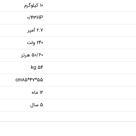
10 کیلوگرم
0/43HP
2.7 آمپر
240 ولت
50/60 هرتز
54 kg
cm85*47*55
12 ماه
5 سال