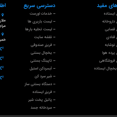
ای مفید
دسترسی سریع
اطل
ایستاده
خدمات اورست
داروخانه
لیست باربری ها
مراج
 قصابی
لیست تخلیه بارها
قنادی
نقشه سایت
خمین
نوشابه
فریزر صندوقی
پرده هوا
یخچال بستنی
 فروشگاهی
تاپینگ بستنی
خچال ایستاده
آبسردکن استیل
شیر سرد کن
دستگاه بستنی ساز
فریزر ایستاده
پاتیل پخت شیر
سردخانه جسد