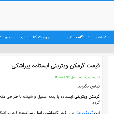
سردخانه
دستگاه بستنی ساز
تجهیزات کافی شاپ
تجهیزات 
قیمت گرمکن ویترینی ایستاده پیراشکی
تاریخ آپدیت محصول
1400/08/17
تماس بگیرید
گرمکن ویترینی
ایستاده با بدنه استیل و شیشه با طراحی من
گردد.
این
گرمکن غذا
برای گرم نگهداشتن انواع ساندویچ گرم پیراشک