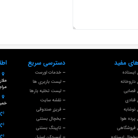
ای مفید
دسترسی سریع
اطل
ایستاده
خدمات اورست
داروخانه
لیست باربری ها
مراج
 قصابی
لیست تخلیه بارها
قنادی
نقشه سایت
خمین
نوشابه
فریزر صندوقی
پرده هوا
یخچال بستنی
 فروشگاهی
تاپینگ بستنی
خچال ایستاده
آبسردکن استیل