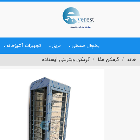
یخچال صنعتی
فریزر
تجهیزات آشپزخانه
خانه
گرمکن غذا
گرمکن ویترینی ایستاده