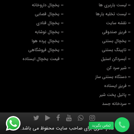
لیست باربری ها
یخچال داروخانه
لیست تخلیه بارها
یخچال قصابی
نقشه سایت
یخچال قنادی
فریزر صندوقی
یخچال نوشابه
یخچال بستنی
یخچال پرده هوا
تاپینگ بستنی
یخچال فروشگاهی
آبسردکن استیل
قیمت یخچال ایستاده
شیر سرد کن
دستگاه بستنی ساز
فریزر ایستاده
پاتیل پخت شیر
سردخانه جسد
تماس بگیرید
تمام حقوق برای صاحب سایت محفوظ می باشد.