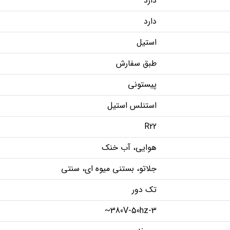
دارد
دارد
استیل
طبق سفارش
پیستونی
استنلس استیل
R22
هوایی، آب خنک
جلاتو، بستنی میوه ای، سنتی
تک دور
380V-50hz-3~