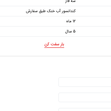
سه فاز
کندانسور آب خنک طبق سفارش
12 ماه
5 سال
بار سفت کن