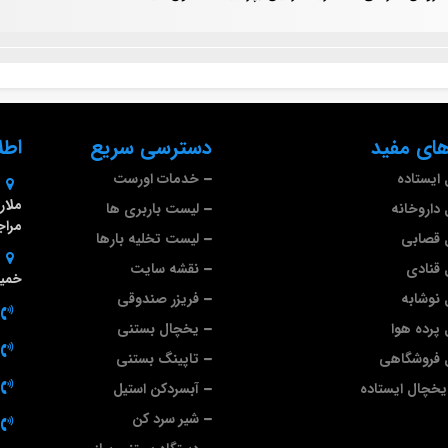
ای مفید
دسترسی سریع
اطل
ایستاده
خدمات اورست
داروخانه
لیست باربری ها
مراج
 قصابی
لیست تخلیه بارها
قنادی
نقشه سایت
خمین
نوشابه
فریزر صندوقی
پرده هوا
یخچال بستنی
 فروشگاهی
تاپینگ بستنی
خچال ایستاده
آبسردکن استیل
شیر سرد کن