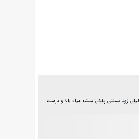
همین جنس داریم ۱ساله ک داریم باهاش کار میکنیم الان۱هفته هست کــ خیلی زود بستنی پفکی میشه میاد بالا و درست