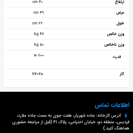
ارتفاع
40 cm
عرض
49 cm
طول
62 cm
وزن خالص
47 kg
وزن ناخالص
50 kg
1100 w
قدرت
گاز
R404a
اطلاعات تماس
آدرس کارخانه:
جاده شهریار، هفت جوی به سمت جاده ملارد،
فردیس، منطقه دو، خیابان احترامی، پلاک 41 (قبل از مراجعه حضوری
هماهنگ کنید.)