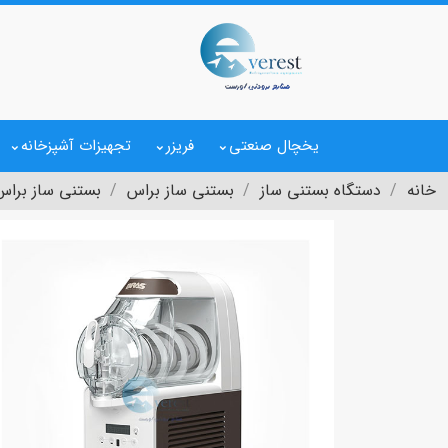
یخچال صنعتی
فریزر
تجهیزات آشپزخانه
خانه
دستگاه بستنی ساز
بستنی ساز براس
بستنی ساز براس رومیزی D1