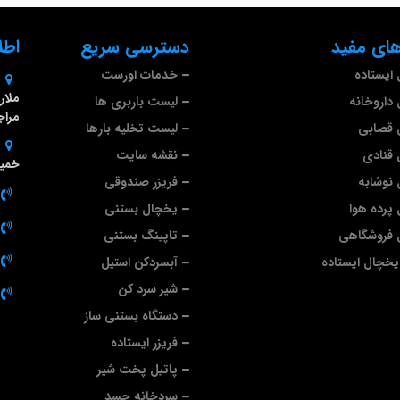
ای مفید
دسترسی سریع
اطل
ایستاده
خدمات اورست
داروخانه
لیست باربری ها
مراج
 قصابی
لیست تخلیه بارها
قنادی
نقشه سایت
خمین
نوشابه
فریزر صندوقی
پرده هوا
یخچال بستنی
 فروشگاهی
تاپینگ بستنی
خچال ایستاده
آبسردکن استیل
شیر سرد کن
دستگاه بستنی ساز
فریزر ایستاده
پاتیل پخت شیر
سردخانه جسد