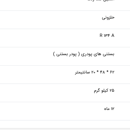
حلزونی
R 134 A
بستنی های پودری ( پودر بستنی )
62 * 48 * 20 سانتیمتر
25 کیلو گرم
12 ماه