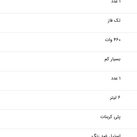
1 عدد
تک فاز
460 وات
بسیار کم
1 عدد
6 لیتر
پلی کربنات
استیل ضد زنگ