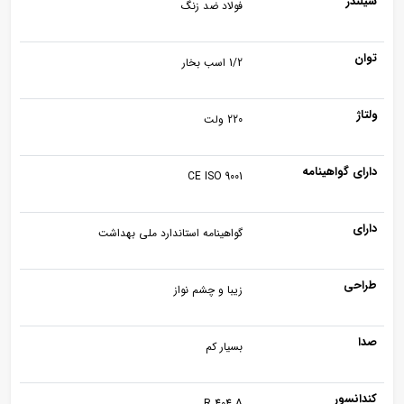
سیلندر
فولاد ضد زنگ
توان
1/2 اسب بخار
ولتاژ
220 ولت
دارای گواهینامه
CE ISO 9001
دارای
گواهینامه استاندارد ملی بهداشت
طراحی
زیبا و چشم نواز
صدا
بسیار کم
کندانسور
R 404 A