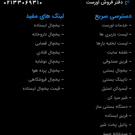
دفتر فروش اورست
۰۲۱۳۳۰۶۹۳۱۰
دسترسی سریع
لینک های مفید
خدمات اورست
یخچال ایستاده
لیست باربری ها
یخچال داروخانه
لیست تخلیه بارها
یخچال قصابی
نقشه سایت
یخچال قنادی
فریزر صندوقی
یخچال نوشابه
یخچال بستنی
یخچال پرده هوا
تاپینگ بستنی
یخچال فروشگاهی
آبسردکن استیل
قیمت یخچال ایستاده
شیر سرد کن
دستگاه بستنی ساز
فریزر ایستاده
پاتیل پخت شیر
سردخانه جسد