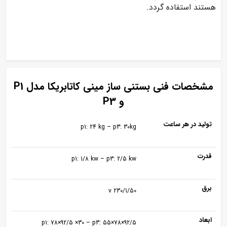
هستند استفاده گردد.
مشخصات فنی بستنی ساز مینی کاتابریکا مدل P1
و P3
تولید در هر ساعت
p1: 24 kg – p3: 30kg
قدرت
p1: 1/8 kw – p3: 2/5 kw
برق
230/1/50 v
ابعاد
p1: 78×92/5 ×30 – p3: 55×78×92/5