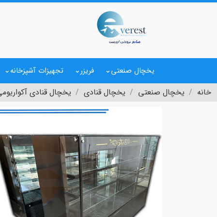
یخچال صنعتی
فریزر
تجهیزات آشپزخانه
خانه
یخچال صنعتی
یخچال قنادی
یخچال قنادی آکواریوم