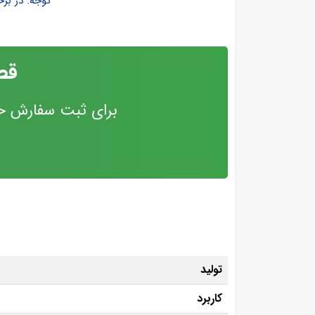
توجه: در بر
قص
برای ثبت سفارش خر
تولید
کاربرد