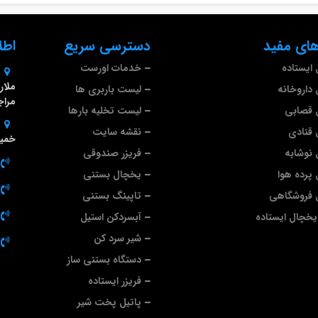
ای مفید
دسترسی سریع
اطل
ایستاده
خدمات اورست
داروخانه
لیست باربری ها
مراج
 قصابی
لیست تخلیه بارها
قنادی
نقشه سایت
خمین
نوشابه
فریزر صندوقی
پرده هوا
یخچال بستنی
 فروشگاهی
تاپینگ بستنی
خچال ایستاده
آبسردکن استیل
شیر سرد کن
دستگاه بستنی ساز
فریزر ایستاده
پاتیل پخت شیر