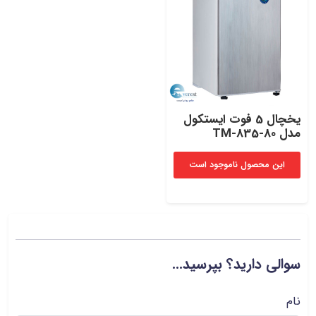
یخچال 5 فوت ایستکول
مدل TM-835-80
این محصول ناموجود است
سوالی دارید؟ بپرسید...
نام