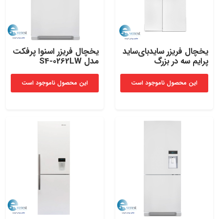
یخچال فریزر سایدبای‌ساید
یخچال فریزر اسنوا پرفکت
پرایم سه در بزرگ
مدل S4-0262LW
این محصول ناموجود است
این محصول ناموجود است