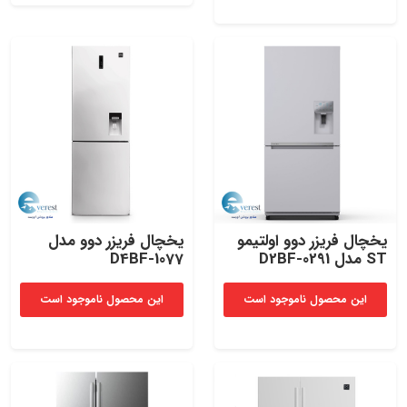
یخچال‌ فریزر دوو اولتیمو
یخچال‌ فریزر دوو مدل
ST مدل D2BF-0291​
D4BF-1077
این محصول ناموجود است
این محصول ناموجود است