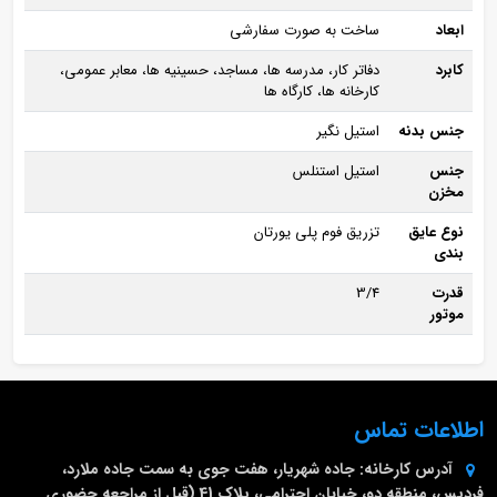
ابعاد
ساخت به صورت سفارشی
کابرد
دفاتر کار، مدرسه ها، مساجد، حسینیه ها، معابر عمومی،
کارخانه ها، کارگاه ها
جنس بدنه
استیل نگیر
جنس
استیل استنلس
مخزن
نوع عایق
تزریق فوم پلی یورتان
بندی
قدرت
3/4
موتور
اطلاعات تماس
آدرس کارخانه:
جاده شهریار، هفت جوی به سمت جاده ملارد،
فردیس، منطقه دو، خیابان احترامی، پلاک 41 (قبل از مراجعه حضوری