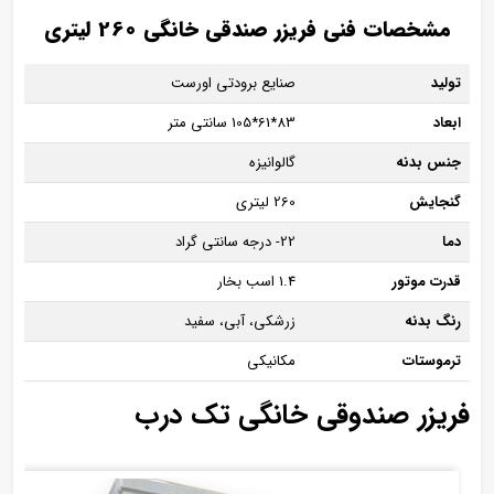
مشخصات فنی فریزر صندقی خانگی 260 لیتری
تولید
صنایع برودتی اورست
ابعاد
83*61*105 سانتی متر
جنس بدنه
گالوانیزه
گنجایش
260 لیتری
دما
22- درجه سانتی گراد
قدرت موتور
1.4 اسب بخار
رنگ بدنه
زرشکی، آبی، سفید
ترموستات
مکانیکی
فریزر صندوقی خانگی تک درب