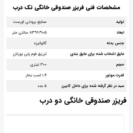
مشخصات فنی فریزر صندوقی خانگی تک درب
تولید
صنایع برودتی اورست
ابعاد
105*61*83 سانتی متر
جنس بدنه
گالوانیزه
عایق انتخاب شده برای عایق بندی
تزریق فوم پلی یورتان
حجم
300 لیتری
قدرت موتور
1.4 اسب بخار
سبد در نظر گرفته شده برای داخل کابین
5 عدد
فریزر صندوقی خانگی دو درب