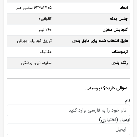
ابعاد
105*81*63 سانتی متر
جنس بدنه
گالوانیزه
گنجایش مخزن
260 لیتر
عایق انتخاب شده برای عایق بندی
تزریق فوم پلی یورتان
ترموستات
مکانیک
رنگ بندی
سفید، آبی، زرشکی
سوالی دارید؟ بپرسید...
نام
ایمیل
(اختیاری)