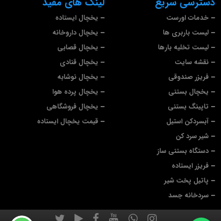
دسترسی سریع
لینک های مفید
خدمات اورست
یخچال ایستاده
لیست باربری ها
یخچال داروخانه
لیست تخلیه بارها
یخچال قصابی
نقشه سایت
یخچال قنادی
فریزر صندوقی
یخچال نوشابه
یخچال بستنی
یخچال پرده هوا
تاپینگ بستنی
یخچال فروشگاهی
آبسردکن استیل
قیمت یخچال ایستاده
شیر سرد کن
دستگاه بستنی ساز
فریزر ایستاده
پاتیل پخت شیر
سردخانه جسد