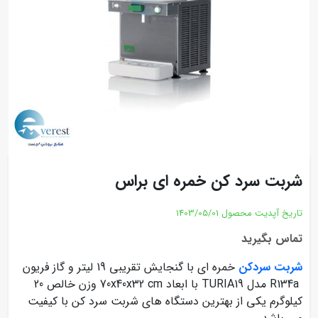
شربت سرد کن خمره ای براس
تاریخ آپدیت محصول
1403/05/01
تماس بگیرید
شربت سردکن
خمره ای با گنجایش تقریبی 19 لیتر و گاز فریون
R134a مدل TURIA19 با ابعاد 70x40x32 cm وزن خالص 20
کیلوگرم یکی از بهترین دستگاه های شربت سرد کن با کیفیت