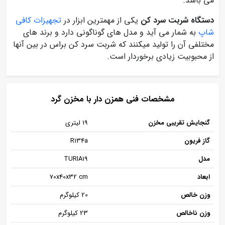
می باشد.
دستگاه شربت سرد کن
یکی از مهمترین ابزار در
تجهیزات کافی
شاپ
به شمار می آید و مدل های گوناگونی دارد و برند های
مختلفی آن را تولید میکنند که شربت سرد کن براس در بین آنها
از محبوبیت زیادی برخوردار است.
مشخصات فنی همزن دار با مخزن گرد
گنجایش تقریبی مخزن
19 لیتری
گاز فریون
R134a
مدل
TURIA19
ابعاد
70x40x32 cm
وزن خالص
20 کیلوگرم
وزن ناخالص
23 کیلوگرم