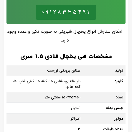
۰۹۱۲۸۳۳۵۴۹۱
امکان سفارش انواع یخچال شیرینی به صورت تکی و عمده وجود
دارد.
مشخصات فنی یخچال قنادی 1.5 متری
تولید
صنایع برودتی اورست
کاربرد
نان فانتزی، قنادی ها، کافه ها، کافی شاپ ها،
کافه ها و...
ابعاد
150*75*150 سانتی متر
جنس بدنه
استیل
موتور
امبراکو
تعداد طبقات
3