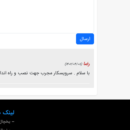
ارسال
رضا
(1402/04/08)
با سلام . سرویسکار مجرب جهت نصب و راه اند
لینک ه
یخچال 